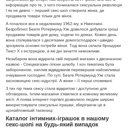
інформацію про те, з чого починалася сексуальна революція.
І як не дивно – перший секс-шоп створила жінка, де
продавала товари тільки для жінок.
А почалося все в недалекому 1962-му, в Німеччині.
Безробітної Беате Ротермунд-Узе довелося добувати гроші
продажем товарів для дому, ходячи по домах. Кожен день
вона спілкувалася з десятками домогосподарок і швидко
зрозуміла основні потреби жінок. Тоді вона склала брошурки
Текст X з інструкцією, в які дні зачаття неможливе.
Незабаром вона відкрила свій перший магазин з двозначною
назвою - Спецмагазин гігієни шлюбу. І хоч тематика була
забороненою, наплив відвідувачів перевершив найсміливіші
очікування господині. По суті, Беате Ротермунд-Узе стала
засновницею секс-індустрії. А жінки – її перші споживачі.
З тих пір тема сексу стала відкритою і доступною для
обговорень. Інтим-магазини з'явилися в кожному великому
місті. А поява інтернет-торгівлі дозволило людям широко
використовувати сексуальні іграшки, зберігаючи це в
щонайповнішій таємниці.
Каталог інтимних-іграшок в нашому
секс-шопі на будь-який випадок