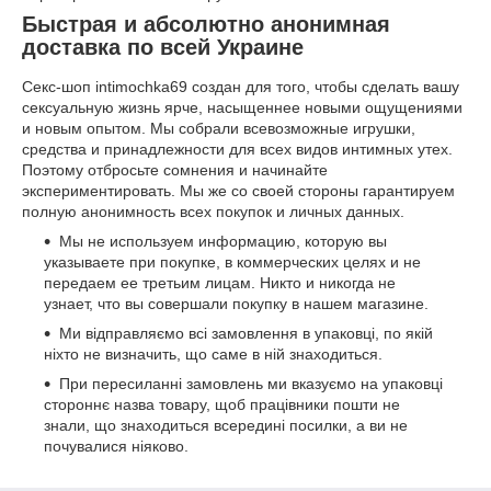
Быстрая и абсолютно анонимная
доставка по всей Украине
Секс-шоп intimochka69 создан для того, чтобы сделать вашу
сексуальную жизнь ярче, насыщеннее новыми ощущениями
и новым опытом. Мы собрали всевозможные игрушки,
средства и принадлежности для всех видов интимных утех.
Поэтому отбросьте сомнения и начинайте
экспериментировать. Мы же со своей стороны гарантируем
полную анонимность всех покупок и личных данных.
Мы не используем информацию, которую вы
указываете при покупке, в коммерческих целях и не
передаем ее третьим лицам. Никто и никогда не
узнает, что вы совершали покупку в нашем магазине.
Ми відправляємо всі замовлення в упаковці, по якій
ніхто не визначить, що саме в ній знаходиться.
При пересиланні замовлень ми вказуємо на упаковці
стороннє назва товару, щоб працівники пошти не
знали, що знаходиться всередині посилки, а ви не
почувалися ніяково.