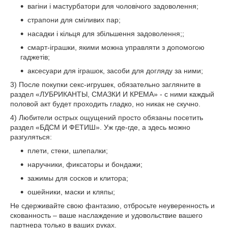
вагіни і мастурбатори для чоловічого задоволення;
страпони для сміливих пар;
насадки і кільця для збільшення задоволення;;
смарт-іграшки, якими можна управляти з допомогою
гаджетів;
аксесуари для іграшок, засоби для догляду за ними;
3) После покупки секс-игрушек, обязательно загляните в
раздел «ЛУБРИКАНТЫ, СМАЗКИ И КРЕМА» - с ними каждый
половой акт будет проходить гладко, но никак не скучно.
4) Любители острых ощущений просто обязаны посетить
раздел «БДСМ И ФЕТИШ». Уж где-где, а здесь можно
разгуляться:
плети, стеки, шлепалки;
наручники, фиксаторы и бондажи;
зажимы для сосков и клитора;
ошейники, маски и кляпы;
Не сдерживайте свою фантазию, отбросьте неуверенность и
скованность – ваше наслаждение и удовольствие вашего
партнера только в ваших руках.