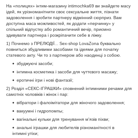
На «полицях» інтим-магазину intimochka69 ви знайдете масу
ідей, як урізноманітнити своє сексуальне життя, пізнати
задоволення і зробити партнеру відмінний сюрприз. Вам
доступна маса можливостей, як додати «перчинку» у
спільний відпустку або романтичний вечір, приємно
здивувати партнера і розкріпачити себе в ліжку.
1) Почнемо з ПРЕЛЮДІЇ... Sex-shop LovaZona буквально
повниться збудливими засобами та ідеями для початку
статевого акту. Чи то з партнером або наодинці з собою.
збуджуючі засоби;
інтимна косметика і засоби для чуттєвого масажу;
еротичні ігри і нові фантазії;
2) Розділ «СЕКС-ІГРАШКИ» сповнений інтимними речами для
самотніх чоловіків і жінок і пар:
вібратори і фалоімітатори для жіночого задоволення;
вакуумні і гидропомпы;
вагінальні кульки для тренування м'язів піхви;
анальні іграшки для любителів різноманітності в
інтимні утіхи;