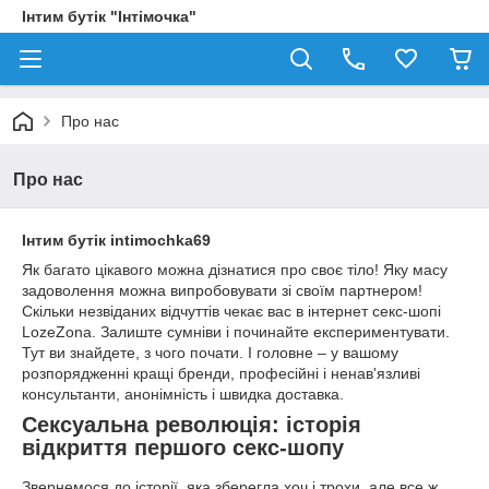
Інтим бутік "Інтімочка"
Про нас
Про нас
Інтим бутік intimochka69
Як багато цікавого можна дізнатися про своє тіло! Яку масу
задоволення можна випробовувати зі своїм партнером!
Скільки незвіданих відчуттів чекає вас в інтернет секс-шопі
LozeZona. Залиште сумніви і починайте експериментувати.
Тут ви знайдете, з чого почати. І головне – у вашому
розпорядженні кращі бренди, професійні і ненав'язливі
консультанти, анонімність і швидка доставка.
Сексуальна революція: історія
відкриття першого секс-шопу
Звернемося до історії, яка зберегла хоч і трохи, але все ж