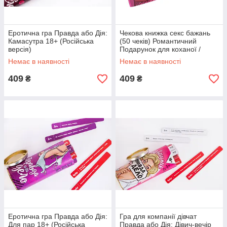
Еротична гра Правда або Дія:
Чекова книжка секс бажань
Камасутра 18+ (Російська
(50 чеків) Романтичний
версія)
Подарунок для коханої /
кохана
Немає в наявності
Немає в наявності
409
409
₴
₴
Еротична гра Правда або Дія:
Гра для компанії дівчат
Для пар 18+ (Російська
Правда або Дія: Дівич-вечір