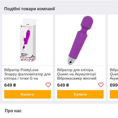
Подібні товари компанії
Вібратор PrettyLove
Вібратор для клітора
Вібр
Snappy фаллоімітатор для
Queen на Акумуляторі
Quee
клітора і точки G на
Вібромасажер жіночий
Акум
батарейках intimochka
Фіолетовий
649
649
699
₴
₴
Купити
Купити
Про нас