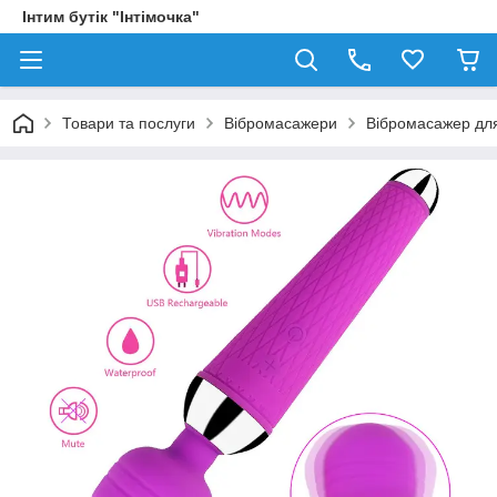
Інтим бутік "Інтімочка"
Товари та послуги
Вібромасажери
Вібромасажер для