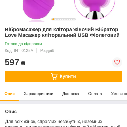
Вібромасажер для клітора жіночий Вібратор
Love Масажер кліторальний USB Фіолетовий
Готово до відправки
Код: INT 0125A
Роздріб
597
₴
Купити
Опис
Характеристики
Доставка
Оплата
Умови п
Опис
Для всіх жінок, спраглих незабутніх, неземних