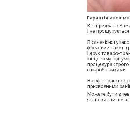
Гарантія анонімн
Вся придбана Вами
і не прощупується
Після якісної упак
фірмовий пакет тр
і друк товаро-тран
кінцевому підсумк
процедура строго 
співробітниками.
На офіс транспорт
присвоєними рані
Можете бути впевн
якщо ви самі не за