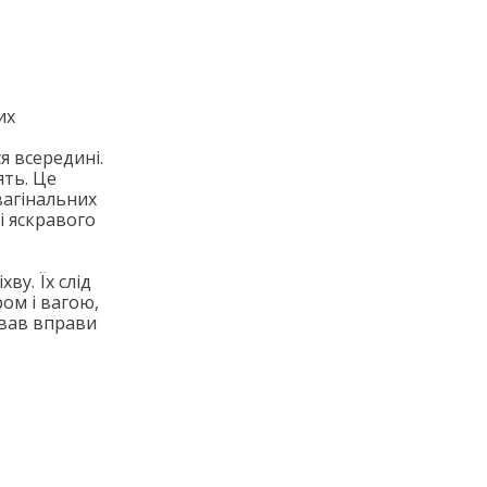
их
я всередині.
ять. Це
вагінальних
 і яскравого
ву. Їх слід
ом і вагою,
ував вправи