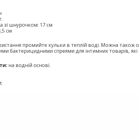
н
г.
а зі шнурочком: 17 см
,5 см
ористання промийте кульки в теплій воді. Можна також 
ими бактерицидними спреями для інтимних товарів, які 
ти:
на водній основі.
;