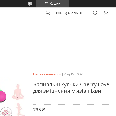
Кошик
+380 (67) 462-96-81
Немає в наявності
Код:
INT 0071
Вагінальні кульки Cherry Love
для зміцнення м'язів піхви
235 ₴