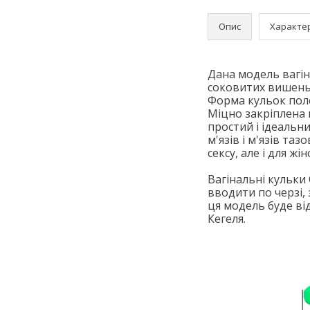
Опис
Характе
Дана модель вагін
соковитих вишень
Форма кульок поле
Міцно закріплена 
простий і ідеальн
м'язів і м'язів та
сексу, але і для жі
Вагінальні кульки 
вводити по черзі,
ця модель буде ві
Кегеля.