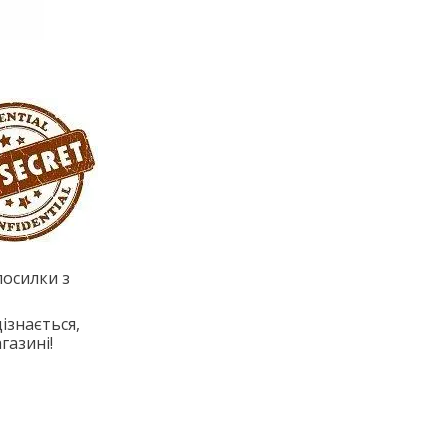
посилки з
ізнається,
газині!