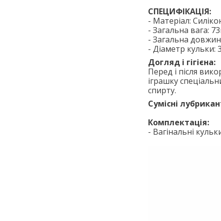
СПЕЦИФІКАЦІЯ:
- Матеріал: Силіко
- Загальна вага: 73
- Загальна довжин
- Діаметр кульки: 3
Догляд і гігієна:
Перед і після вик
іграшку спеціальн
спирту.
Сумісні лубрикан
Комплектація:
- Вагінальні кульки