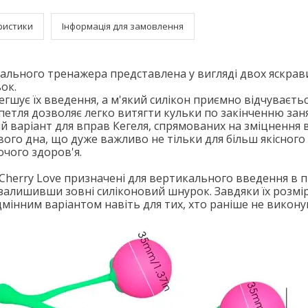
ристики
Інформація для замовлення
ального тренажера представлена у вигляді двох яскрав
ок.
гшує їх введення, а м'який силікон приємно відчуваєтьс
петля дозволяє легко витягти кульки по закінченню зан
ий варіант для вправ Кегеля, спрямованих на зміцнення 
зового дна, що дуже важливо не тільки для більш якісного
ночого здоров'я.
Cherry Love призначені для вертикального введення в піх
 залишивши зовні силіконовий шнурок. Завдяки їх розмір
дмінним варіантом навіть для тих, хто раніше не викон