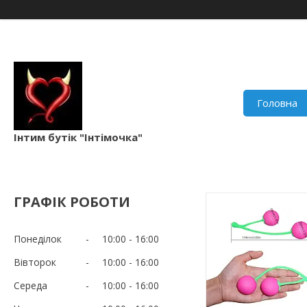
Головна
Інтим бутік "Інтімочка"
ГРАФІК РОБОТИ
Понеділок
10:00
16:00
Вівторок
10:00
16:00
Середа
10:00
16:00