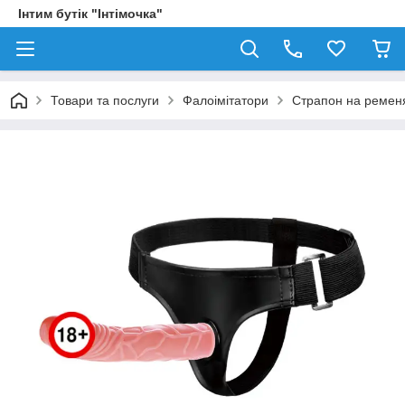
Інтим бутік "Інтімочка"
Товари та послуги
Фалоімітатори
Страпон на ременя