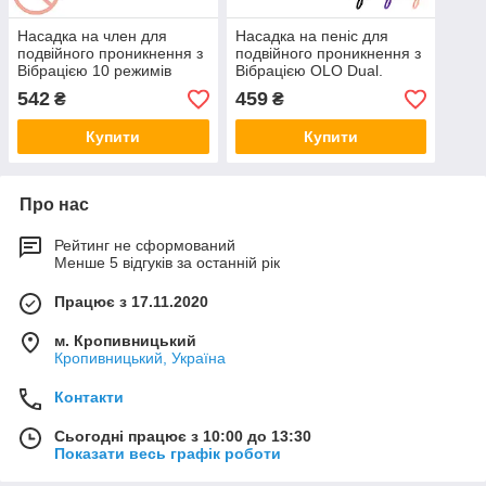
Насадка на член для
Насадка на пеніс для
подвійного проникнення з
подвійного проникнення з
Вібрацією 10 режимів
Вібрацією OLO Dual.
OLO. Анальний вібратор з
Анальний вібратор з
542
459
₴
₴
кільцем на пеніс
кільцем на член
Купити
Купити
Про нас
Рейтинг не сформований
Менше 5 відгуків за останній рік
Працює з 17.11.2020
м. Кропивницький
Кропивницький, Україна
Контакти
Сьогодні працює з 10:00 до 13:30
Показати весь графік роботи