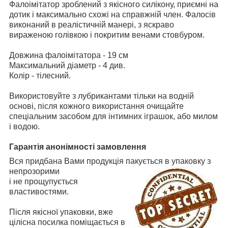
Фалоімітатор зроблений з якісного силікону, приємні на
дотик і максимально схожі на справжній член. Фалосів
виконаний в реалістичній манері, з яскраво
вираженою голівкою і покритим венами стовбуром.
Довжина фалоімітатора - 19 см
Максимальний діаметр - 4 див.
Колір - тілесний.
Використовуйте з лубрикантами тільки на водній
основі, після кожного використання очищайте
спеціальним засобом для інтимних іграшок, або милом
і водою.
Гарантія анонімності замовлення
Вся придбана Вами продукція пакується в упаковку з
непрозорими
і не прощупується
властивостями.
Після якісної упаковки, вже
цілісна посилка поміщається в