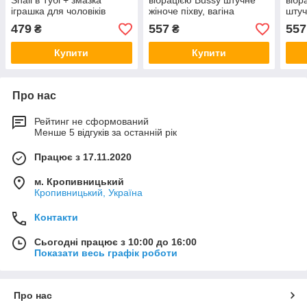
Snail в Тубі + змазка
вібрацією Bussy штучне
вібр
іграшка для чоловіків
жіноче піхву, вагіна
штуч
479
557
557
₴
₴
Купити
Купити
Про нас
Рейтинг не сформований
Менше 5 відгуків за останній рік
Працює з 17.11.2020
м. Кропивницький
Кропивницький, Україна
Контакти
Сьогодні працює з 10:00 до 16:00
Показати весь графік роботи
Про нас