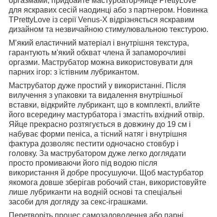
оргазмами, придбайте мастурбатор-яйце PrettyLove
для яскравих сесій наодинці або з партнером. Новинка
TPrettyLove із серії Venus-X відрізняється яскравим
дизайном та незвичайною стимулювальною текстурою.
М’який еластичний матеріал і внутрішня текстура,
гарантують м'який обхват члена й запаморочливі
оргазми. Маструбатор можна використовувати для
парних ігор: з їстівним лубрикантом.
Маструбатор дуже простий у використанні. Після
вилучення з упаковки та видалення внутрішньої
вставки, відкрийте лубрикант, що в комплекті, влийте
його всередину мастурбатора і змастіть вхідний отвір.
Яйце прекрасно розтягується в довжину до 19 см і
набуває форми пеніса, а тісний натяг і внутрішня
фактура дозволяє пестити одночасно стовбур і
головку. За маструбатором дуже легко доглядати
просто промиваючи його під водою після
використання й добре просушуючи. Щоб мастурбатор
якомога довше зберігав робочий стан, використовуйте
лише лубриканти на водній основі та спеціальні
засоби для догляду за секс-іграшками.
Перетворіть процес самозадоволення або парні