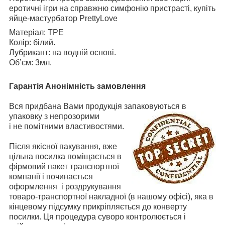
еротичні ігри на справжню симфонію пристрасті, купіть
яйце-мастурбатор PrettyLove
Матеріал: TPE
Колір: білий.
Лубрикант: на водній основі.
Об’єм: 3мл.
Гарантія Анонімність замовлення
Вся придбана Вами продукція запаковуються в
упаковку з непрозорими
і не помітними властивостями.
Після якісної пакування, вже
цільна посилка поміщається в
фірмовий пакет транспортної
компанії і починається
оформлення і роздрукування
товаро-транспортної накладної (в нашому офісі), яка в
кінцевому підсумку прикріпляється до конверту
посилки. Ця процедура суворо контролюється і