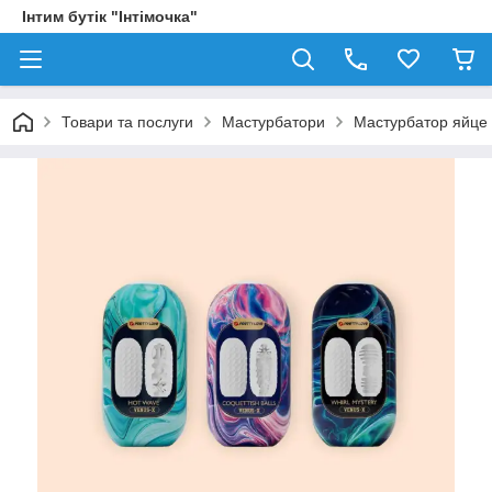
Інтим бутік "Інтімочка"
Товари та послуги
Мастурбатори
Мастурбатор яйце 