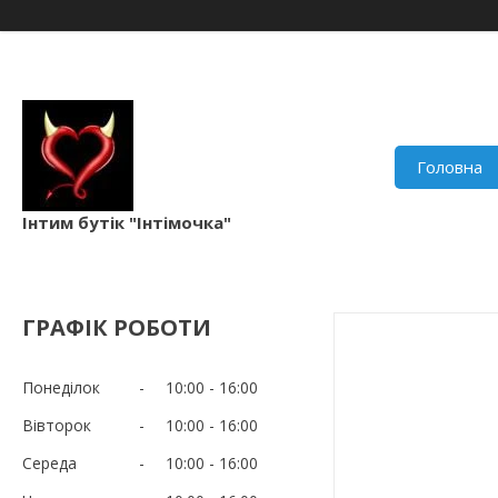
Головна
Інтим бутік "Інтімочка"
ГРАФІК РОБОТИ
Понеділок
10:00
16:00
Вівторок
10:00
16:00
Середа
10:00
16:00