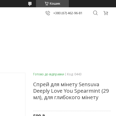
Кошик
+380 (67) 462-96-81
Готово до відправки
Код:
0443
Спрей для мінету Sensuva
Deeply Love You Spearmint (29
мл), для глибокого мінету
599 ₴