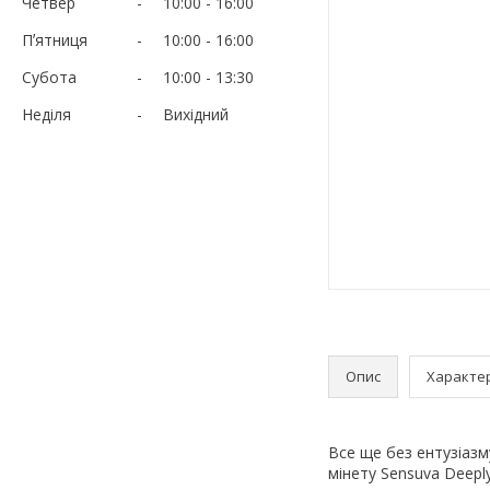
Четвер
10:00
16:00
Пʼятниця
10:00
16:00
Субота
10:00
13:30
Неділя
Вихідний
Опис
Характе
Все ще без ентузіазм
мінету Sensuva Deepl